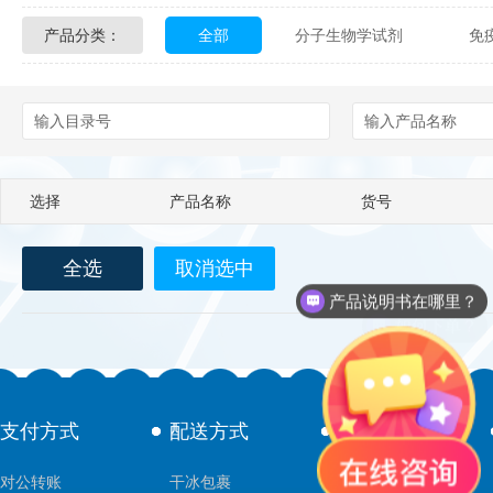
产品分类：
全部
分子生物学试剂
免
Glycon Biochem
Sterlitech
化学及生物化学试剂
材料学试剂
Echelon Biosciences
Verichem La
Affinity Biologicals
Kingfisher Biot
选择
产品名称
货号
Epitope Diagnostics
Empire Geno
Biotez Berlin
Diametra
C
全选
取消选中
产品说明书在哪里？
如何下单？
Berry & Associates
Zedira
LGC Maine Standards
Biolife Sol
支付方式
配送方式
售后服务
Abbexa
AbD Serotec
Ab
对公转账
干冰包裹
技术支持