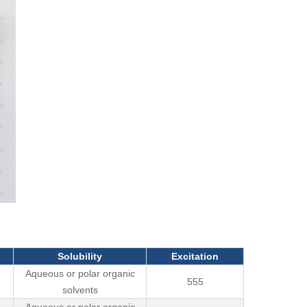
Solubility
Excitation
Aqueous or polar organic
555
solvents