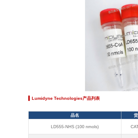
▍
Lumidyne Technologies产品列表
品名
货
LD555-NHS (100 nmols)
CAT