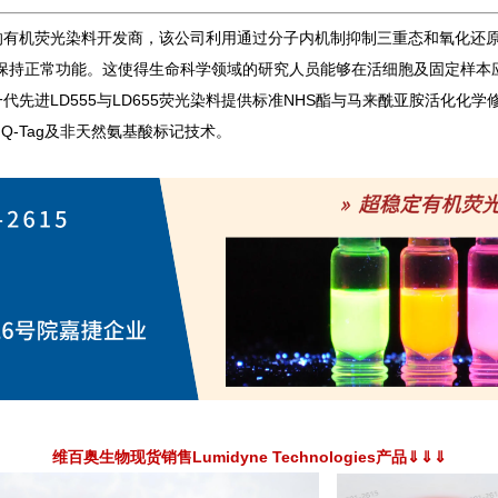
究分子成像设计的有机荧光染料开发商，该公司利用通过分子内机制抑制三重态和
保持正常功能。这使得生命科学领域的研究人员能够在活细胞及固定样本
s公司的新一代先进LD555与LD655荧光染料提供标准NHS酯与马来酰亚胺
4）、Q-Tag及非天然氨基酸标记技术。
维百奥生物现货销售Lumidyne Technologies产品⇓⇓⇓