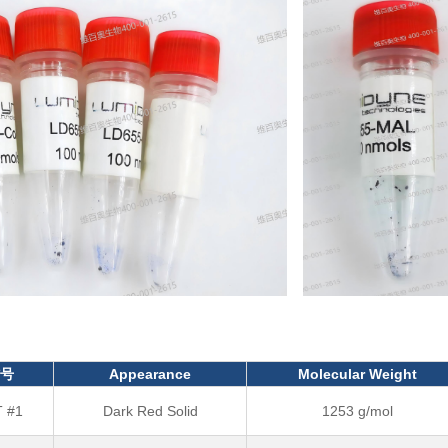
号
Appearance
Molecular Weight
 #1
Dark Red Solid
1253 g/mol