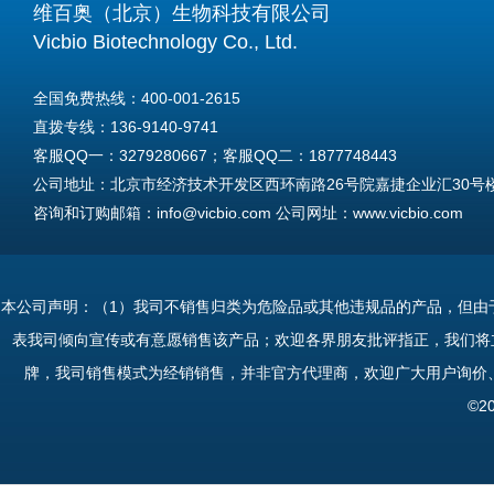
维百奥（北京）生物科技有限公司
Vicbio Biotechnology Co., Ltd.
全国免费热线：400-001-2615
直拨专线：136-9140-9741
客服QQ一：3279280667；客服QQ二：1877748443
公司地址：北京市经济技术开发区西环南路26号院嘉捷企业汇30号楼A
咨询和订购邮箱：info@vicbio.com 公司网址：www.vicbio.com
For International Inquiries & Orders
Tel: +86-13691409741
本公司声明：（1）我司不销售归类为危险品或其他违规品的产品，但由
Email: info@vicbio.com
表我司倾向宣传或有意愿销售该产品；欢迎各界朋友批评指正，我们将
Website: www.vicbio.com
牌，我司销售模式为经销销售，并非官方代理商，欢迎广大用户询价
Address: Room 603, Floor 6, Building 30A, No.26, Xihuannan Stre
©2