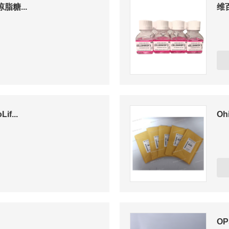
脂糖...
维百
f...
Ohi
OPS