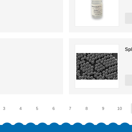
Sp
3
4
5
6
7
8
9
10