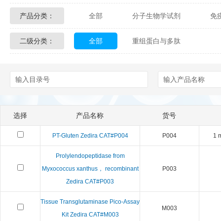
产品分类：
全部
分子生物学试剂
免
Glycon Biochem
Sterlitech
二级分类：
全部
重组蛋白与多肽
化学及生物化学试剂
材料学试剂
Echelon Biosciences
Verichem La
Affinity Biologicals
Kingfisher Biot
Epitope Diagnostics
Empire Geno
选择
产品名称
货号
Biotez Berlin
Diametra
C
PT-Gluten Zedira CAT#P004
P004
1 
Berry & Associates
Zedira
Prolylendopeptidase from
Myxococcus xanthus， recombinant
P003
LGC Maine Standards
Biolife Sol
Zedira CAT#P003
Abbexa
AbD Serotec
Ab
Tissue Transglutaminase Pico-Assay
M003
Kit Zedira CAT#M003