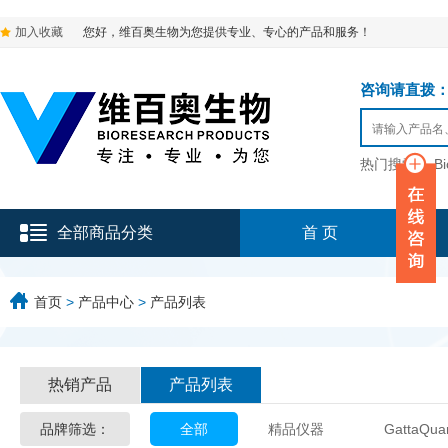
加入收藏
您好，维百奥生物为您提供专业、专心的产品和服务！
咨询请直拨：136-9
热门搜索：
B
全部商品分类
首 页
首页
>
产品中心
>
产品列表
热销产品
产品列表
品牌筛选：
全部
精品仪器
GattaQua