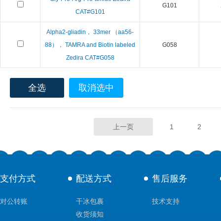
G101
CAT#G101
Alpha2-gliadin， 33mer （aa56-
88）， TAMRA and Biotin labeled
G058
Zedira CAT#G058
全选
取消选中
上一页
1
2
支付方式
配送方式
售后服务
对公转账
干冰包裹
技术支持
收货须知