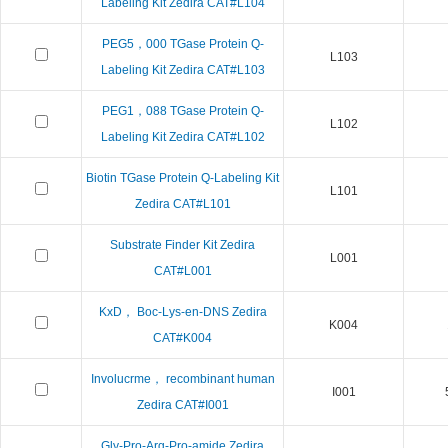
Labeling Kit Zedira CAT#L104
PEG5，000 TGase Protein Q-
L103
Labeling Kit Zedira CAT#L103
PEG1，088 TGase Protein Q-
L102
Labeling Kit Zedira CAT#L102
Biotin TGase Protein Q-Labeling Kit
L101
Zedira CAT#L101
Substrate Finder Kit Zedira
L001
CAT#L001
KxD， Boc-Lys-en-DNS Zedira
K004
CAT#K004
Involucrme， recombinant human
I001
Zedira CAT#I001
Gly-Pro-Arg-Pro-amide Zedira