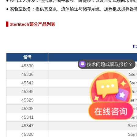
● 膜与工艺开发：包括聚合物平板膜、陶瓷膜，以及台架式横向/切
● 实验室设备：提供真空泵、流体输送与储存系统、加热板及搅拌器
▋Sterlitech部分产品列表
ht
货号
技术问题或获取报价？
45330
Ster
产品说明书在哪里？
45336
Ste
45342
Ste
45348
Ste
45329
Sterl
45335
Ster
45341
Ster
45347
Ster
45328
Ster