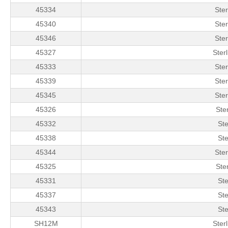
45334
Ste
45340
Ste
45346
Ste
45327
Ster
45333
Ste
45339
Ste
45345
Ste
45326
Ste
45332
Ste
45338
Ste
45344
Ste
45325
Ste
45331
Ste
45337
Ste
45343
Ste
SH12M
Ster