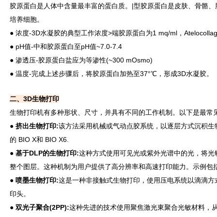
胶原蛋白是人体中含量最丰富的蛋白质。|型胶原蛋白是皮肤、骨骼
培养细胞。
● 浓度-3D水凝胶的典型工作浓度>端胶原蛋白为1 mq/ml，Atelocollage
●
pH值-中和胶原蛋白至pH值~7.0-7.4
●
渗透压-胶原蛋白盐应为等渗性(~300 mOsmo)
●
温度-完成上述步骤后，将胶原蛋白加热至37°℃，形成3D水凝胶。
二、3D生物打印
生物打印机有多种形状、尺寸，并具有不同的工作机制。以下是最常见
●
挤出生物打印:
该方法采用机械或气动点胶系统，以逐层方式沉积生物
的 BIO X和 BIO X6.
●
基于DLP的生物打印:
这种方式使用可见光或紫外光谱中的光，将光敏
整个图层。这种机制为用户提供了高分辨率和高速打印能力。示例包括 CELLIN
●
喷墨生物打印:
这是一种非接触式生物打印，使用压电系统以滴滴方式沉积生
印头。
●
双光子聚合(2PP):
这种先进的技术使用聚焦激光東聚合光敏材料，从而可以构