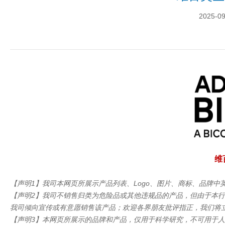
2025-09
维
【声明1】我司本网页所展示产品列表、Logo、图片、商标、品牌
【声明2】我司不销售归类为危险品或其他违规品的产品，但由于本
我司倾向宣传或有意愿销售该产品；欢迎各界朋友批评指正，我们将
【声明3】本网页所展示的品牌和产品，仅用于科学研究，不可用于