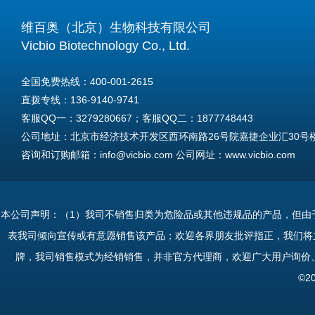
维百奥（北京）生物科技有限公司
Vicbio Biotechnology Co., Ltd.
全国免费热线：400-001-2615
直拨专线：136-9140-9741
客服QQ一：3279280667；客服QQ二：1877748443
公司地址：北京市经济技术开发区西环南路26号院嘉捷企业汇30号楼A
咨询和订购邮箱：info@vicbio.com 公司网址：www.vicbio.com
For International Inquiries & Orders
Tel: +86-13691409741
本公司声明：（1）我司不销售归类为危险品或其他违规品的产品，但由
Email: info@vicbio.com
表我司倾向宣传或有意愿销售该产品；欢迎各界朋友批评指正，我们将
Website: www.vicbio.com
牌，我司销售模式为经销销售，并非官方代理商，欢迎广大用户询价
Address: Room 603, Floor 6, Building 30A, No.26, Xihuannan Stre
©2