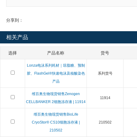
分享到：
相关产品
选择
产品名称
货号
Lonza电泳系列耗材｜琼脂糖、预制
胶、FlashGel®快速电泳及核酸染色
系列货号
产品
维百奥生物现货销售Zenogen
11914
CELLBANKER 2细胞冻存液 | 11914
维百奥生物现货销售BioLife
CryoStor® CS10细胞冻存液 |
210502
210502