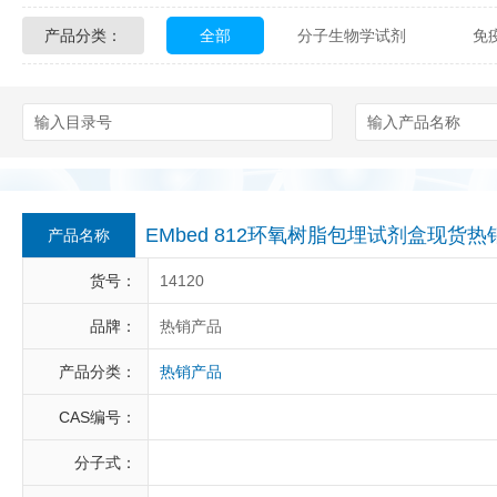
产品分类：
全部
分子生物学试剂
免
Glycon Biochem
Sterlitech
化学及生物化学试剂
材料学试剂
Echelon Biosciences
Verichem La
Affinity Biologicals
Kingfisher Biot
Epitope Diagnostics
Empire Geno
EMbed 812环氧树脂包埋试剂盒现货热销
产品名称
Biotez Berlin
Diametra
C
货号：
14120
Berry & Associates
Zedira
品牌：
热销产品
产品分类：
热销产品
LGC Maine Standards
Biolife Sol
CAS编号：
Abbexa
AbD Serotec
Ab
分子式：