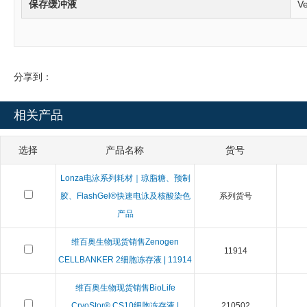
保存缓冲液
Ve
分享到：
相关产品
选择
产品名称
货号
Lonza电泳系列耗材｜琼脂糖、预制
胶、FlashGel®快速电泳及核酸染色
系列货号
产品
维百奥生物现货销售Zenogen
11914
CELLBANKER 2细胞冻存液 | 11914
维百奥生物现货销售BioLife
CryoStor® CS10细胞冻存液 |
210502