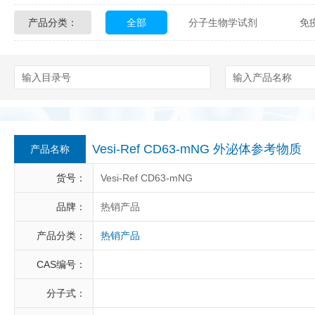
产品分类：
全部
分子生物学试剂
免
Glycon Biochem
Sterlitech
化学及生物化学试剂
材料学试剂
Echelon Biosciences
Verichem La
Affinity Biologicals
Kingfisher Biot
Epitope Diagnostics
Empire Geno
Vesi-Ref CD63-mNG 外泌体参考物质
产品名称
Biotez Berlin
Diametra
C
货号：
Vesi-Ref CD63-mNG
Berry & Associates
Zedira
品牌：
热销产品
产品分类：
热销产品
LGC Maine Standards
Biolife Sol
CAS编号：
Abbexa
AbD Serotec
Ab
分子式：