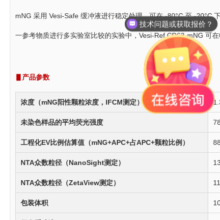
mNG 采用 Vesi-Safe 缓冲液进行稳定处理，可在 -80°C 至
技术问题或获取报价？
一参考物质进行多实验室比较的实验中，Vesi-Ref CD63-mN
▋产品参数
浓度（mNG阳性颗粒浓度，IFCM测定）
1.
未染色样品的平均荧光强度
7
工程化EV比例估算值（mNG+APC+占APC+颗粒比例）
8
NTA众数粒径（NanoSight测定）
1
NTA众数粒径（ZetaView测定）
1
包装体积
1