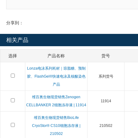
分享到：
相关产品
选择
产品名称
货号
Lonza电泳系列耗材｜琼脂糖、预制
胶、FlashGel®快速电泳及核酸染色
系列货号
产品
维百奥生物现货销售Zenogen
11914
CELLBANKER 2细胞冻存液 | 11914
维百奥生物现货销售BioLife
CryoStor® CS10细胞冻存液 |
210502
210502