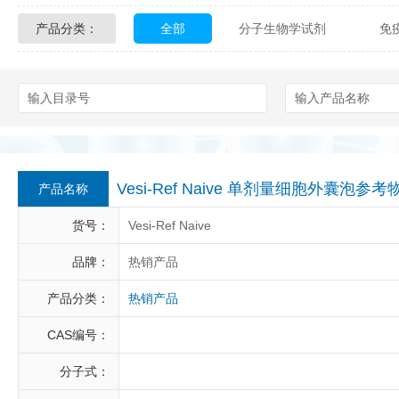
产品分类：
全部
分子生物学试剂
免
Glycon Biochem
Sterlitech
化学及生物化学试剂
材料学试剂
Echelon Biosciences
Verichem La
Affinity Biologicals
Kingfisher Biot
Epitope Diagnostics
Empire Geno
Vesi-Ref Naive 单剂量细胞外囊泡参考
产品名称
Biotez Berlin
Diametra
C
货号：
Vesi-Ref Naive
Berry & Associates
Zedira
品牌：
热销产品
产品分类：
热销产品
LGC Maine Standards
Biolife Sol
CAS编号：
Abbexa
AbD Serotec
Ab
分子式：