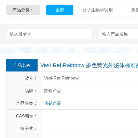
产品分类：
全部
分子生物学试剂
免
Glycon Biochem
Sterlitech
化学及生物化学试剂
材料学试剂
Echelon Biosciences
Verichem La
Affinity Biologicals
Kingfisher Biot
Epitope Diagnostics
Empire Geno
Vesi-Ref Rainbow 多色荧光外泌体标准
产品名称
Biotez Berlin
Diametra
C
货号：
Vesi-Ref Rainbow
Berry & Associates
Zedira
品牌：
热销产品
产品分类：
热销产品
LGC Maine Standards
Biolife Sol
CAS编号：
Abbexa
AbD Serotec
Ab
分子式：