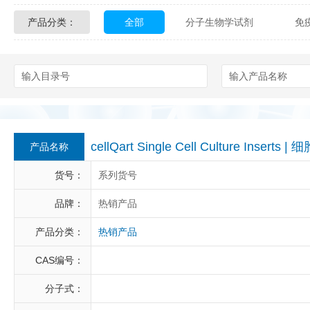
产品分类：
全部
分子生物学试剂
免
Glycon Biochem
Sterlitech
化学及生物化学试剂
材料学试剂
Echelon Biosciences
Verichem La
Affinity Biologicals
Kingfisher Biot
Epitope Diagnostics
Empire Geno
cellQart Single Cell Culture Insert
产品名称
Biotez Berlin
Diametra
C
货号：
系列货号
Berry & Associates
Zedira
品牌：
热销产品
产品分类：
热销产品
LGC Maine Standards
Biolife Sol
CAS编号：
Abbexa
AbD Serotec
Ab
分子式：