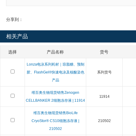
分享到：
相关产品
选择
产品名称
货号
Lonza电泳系列耗材｜琼脂糖、预制
胶、FlashGel®快速电泳及核酸染色
系列货号
产品
维百奥生物现货销售Zenogen
11914
CELLBANKER 2细胞冻存液 | 11914
维百奥生物现货销售BioLife
CryoStor® CS10细胞冻存液 |
210502
210502