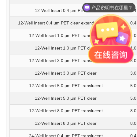
产品说明书在哪里？
12-Well Insert 0.4 µm PET clear
0.4
12-Well Insert 0.4 µm PET clear extended culture
0.4
12-Well Insert 1.0 µm PET translucent
1.0
12-Well Insert 1.0 µm PET clear
1.0
12-Well Insert 3.0 µm PET translucent
3.0
12-Well Insert 3.0 µm PET clear
3.0
12-Well Insert 5.0 µm PET translucent
5.0
12-Well Insert 5.0 µm PET clear
5.0
12-Well Insert 8.0 µm PET translucent
8.0
12-Well Insert 8.0 µm PET clear
8.0
24-Well Insert 0.4 µm PET translucent
0.4