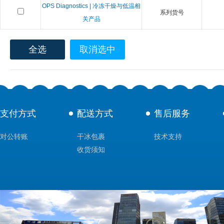
OPS Diagnostics | 冷冻干燥与低温相
系列货号
关产品
全选
取消选中
支付方式
配送方式
售后服务
对公转账
干冰包裹
技术支持
收货须知