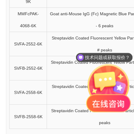
9K
MMFcPAK-
Goat anti-Mouse IgG (Fc) Magnetic Blue Part
4068-6K
- 6 peaks
Streptavidin Coated Fluorescent Yellow Part
SVFA-2552-6K
# peaks
技术问题或获取报价？
Streptavidin Coated Fluorescent Yellow Parti
SVFB-2552-6K
# peaks
Streptavidin Coated Fluorescent Pink Partic
SVFA-2558-6K
peaks
Streptavidin Coated Fluorescent Pink Particl
SVFB-2558-6K
peaks