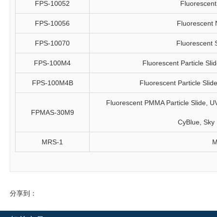
FPS-10052
Fluorescent 
FPS-10056
Fluorescent N
FPS-10070
Fluorescent S
FPS-100M4
Fluorescent Particle Sli
FPS-100M4B
Fluorescent Particle Slid
Fluorescent PMMA Particle Slide, UV,
FPMAS-30M9
CyBlue, Sky
MRS-1
M
分享到：