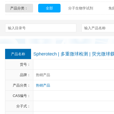
产品分类：
全部
分子生物学试剂
免
Glycon Biochem
Sterlitech
化学及生物化学试剂
材料学试剂
Echelon Biosciences
Verichem La
Affinity Biologicals
Kingfisher Biot
Epitope Diagnostics
Empire Geno
Spherotech | 多重微球检测 | 荧光微
产品名称
Biotez Berlin
Diametra
C
货号：
Berry & Associates
Zedira
品牌：
热销产品
产品分类：
热销产品
LGC Maine Standards
Biolife Sol
CAS编号：
Abbexa
AbD Serotec
Ab
分子式：