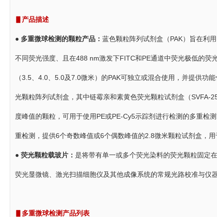
▋产品描述
●
多重微球检测的颗粒产品：
蓝色颗粒阵列试剂盒（PAK）旨在利用
不同荧光强度、且在488 nm激发下FITC和PE通道中荧光极低的
（3.5、4.0、5.0及7.0微米）的PAK可独立或混合使用，并提
光颗粒阵列试剂盒，其中链霉亲和素黄色荧光颗粒试剂盒（SVFA-2552-
度峰值的颗粒，可用于使用PE或PE-Cy5示踪剂进行检测的多重检
重检测，提供6个奇数峰值或6个偶数峰值的2.8微米颗粒试剂盒，
●
荧光颗粒载玻片：
是将带有单一或多个荧光染料的荧光颗粒固定
荧光显微镜、激光扫描细胞仪及其他成像系统的常规光路校准与仪
▋多重微球检测产品列表