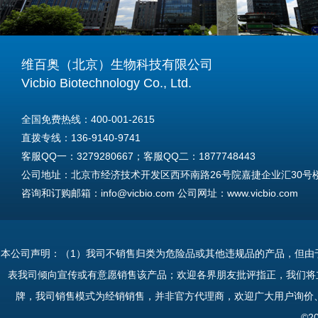
维百奥（北京）生物科技有限公司
Vicbio Biotechnology Co., Ltd.
全国免费热线：400-001-2615
直拨专线：136-9140-9741
客服QQ一：3279280667；客服QQ二：1877748443
公司地址：北京市经济技术开发区西环南路26号院嘉捷企业汇30号楼A
咨询和订购邮箱：info@vicbio.com 公司网址：www.vicbio.com
For International Inquiries & Orders
Tel: +86-13691409741
本公司声明：（1）我司不销售归类为危险品或其他违规品的产品，但由
Email: info@vicbio.com
表我司倾向宣传或有意愿销售该产品；欢迎各界朋友批评指正，我们将
Website: www.vicbio.com
牌，我司销售模式为经销销售，并非官方代理商，欢迎广大用户询价
Address: Room 603, Floor 6, Building 30A, No.26, Xihuannan Stre
©2