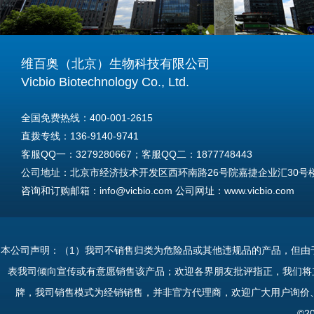
维百奥（北京）生物科技有限公司
Vicbio Biotechnology Co., Ltd.
全国免费热线：400-001-2615
直拨专线：136-9140-9741
客服QQ一：3279280667；客服QQ二：1877748443
公司地址：北京市经济技术开发区西环南路26号院嘉捷企业汇30号楼A
咨询和订购邮箱：info@vicbio.com 公司网址：www.vicbio.com
For International Inquiries & Orders
Tel: +86-13691409741
本公司声明：（1）我司不销售归类为危险品或其他违规品的产品，但由
Email: info@vicbio.com
表我司倾向宣传或有意愿销售该产品；欢迎各界朋友批评指正，我们将
Website: www.vicbio.com
牌，我司销售模式为经销销售，并非官方代理商，欢迎广大用户询价
Address: Room 603, Floor 6, Building 30A, No.26, Xihuannan Stre
©2