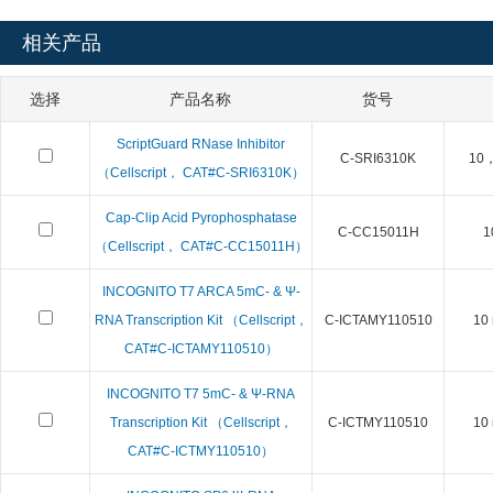
相关产品
选择
产品名称
货号
ScriptGuard RNase Inhibitor
C-SRI6310K
10，
（Cellscript， CAT#C-SRI6310K）
Cap-Clip Acid Pyrophosphatase
C-CC15011H
1
（Cellscript， CAT#C-CC15011H）
INCOGNITO T7 ARCA 5mC- & Ψ-
RNA Transcription Kit （Cellscript，
C-ICTAMY110510
10 
CAT#C-ICTAMY110510）
INCOGNITO T7 5mC- & Ψ-RNA
Transcription Kit （Cellscript，
C-ICTMY110510
10 
CAT#C-ICTMY110510）