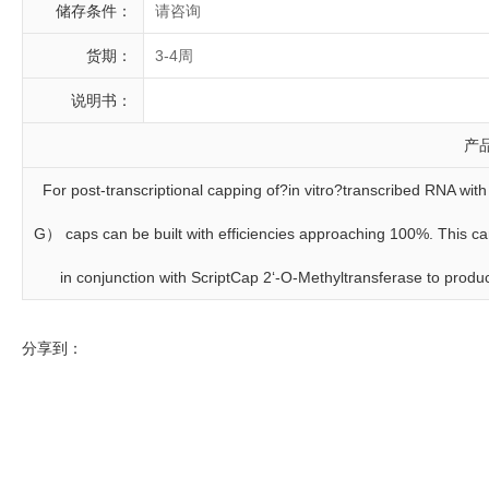
储存条件：
请咨询
货期：
3-4周
说明书：
产
For post-transcriptional capping of?in vitro?transcribed RNA
G） caps can be built with efficiencies approaching 100%. This c
in conjunction with ScriptCap 2‘-O-Methyltransferase to pro
分享到：