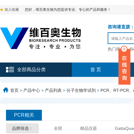
加入收藏
您好，维百奥生物为您提供专业、专心的产品和服务！
咨询请直拨：136-9
热门搜索：
B
全部商品分类
首 页
首页
>
产品中心
>
产品列表
>
分子生物学试剂
>
PCR、RT-PCR、
PCR相关
品牌筛选：
全部
精品仪器
GattaQua