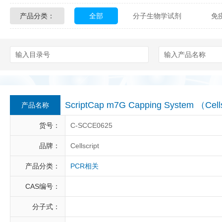
产品分类：
全部
分子生物学试剂
免
Glycon Biochem
Sterlitech
化学及生物化学试剂
材料学试剂
Echelon Biosciences
Verichem La
Affinity Biologicals
Kingfisher Biot
Epitope Diagnostics
Empire Geno
ScriptCap m7G Capping System （Ce
产品名称
Biotez Berlin
Diametra
C
货号：
C-SCCE0625
Berry & Associates
Zedira
品牌：
Cellscript
产品分类：
PCR相关
LGC Maine Standards
Biolife Sol
CAS编号：
Abbexa
AbD Serotec
Ab
分子式：