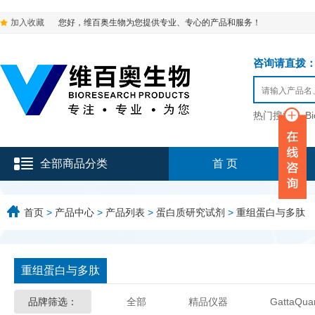
加入收藏
您好，维百奥生物为您提供专业、专心的产品和服务！
咨询请直拨：136-9
热门搜索：
B
全部商品分类
首 页
首页
>
产品中心
>
产品列表
>
蛋白质研究试剂
>
重组蛋白与多肽
重组蛋白与多肽
品牌筛选：
全部
精品仪器
GattaQua