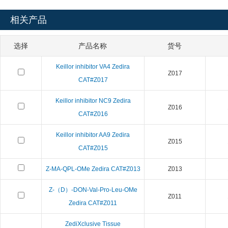
相关产品
选择
产品名称
货号
Keillor inhibitor VA4 Zedira
Z017
CAT#Z017
Keillor inhibitor NC9 Zedira
Z016
CAT#Z016
Keillor inhibitor AA9 Zedira
Z015
CAT#Z015
Z-MA-QPL-OMe Zedira CAT#Z013
Z013
Z-（D）-DON-Val-Pro-Leu-OMe
Z011
Zedira CAT#Z011
ZediXclusive Tissue