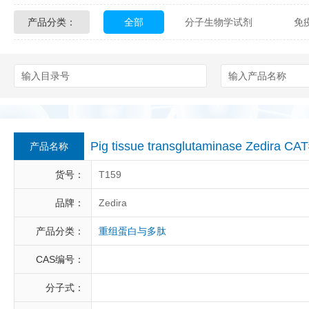
产品分类：
全部
分子生物学试剂
免
Glycon Biochem
Sterlitech
化学及生物化学试剂
材料学试剂
Echelon Biosciences
Verichem La
Affinity Biologicals
Kingfisher Biot
Epitope Diagnostics
Empire Geno
Pig tissue transglutaminase Zedira CA
产品名称
Biotez Berlin
Diametra
C
货号：
T159
Berry & Associates
Zedira
品牌：
Zedira
产品分类：
重组蛋白与多肽
LGC Maine Standards
Biolife Sol
CAS编号：
Abbexa
AbD Serotec
Ab
分子式：