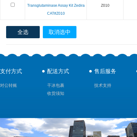
Transglutaminase Assay Kit Zedira
Z010
CAT#Z010
全选
取消选中
支付方式
配送方式
售后服务
对公转账
干冰包裹
技术支持
收货须知