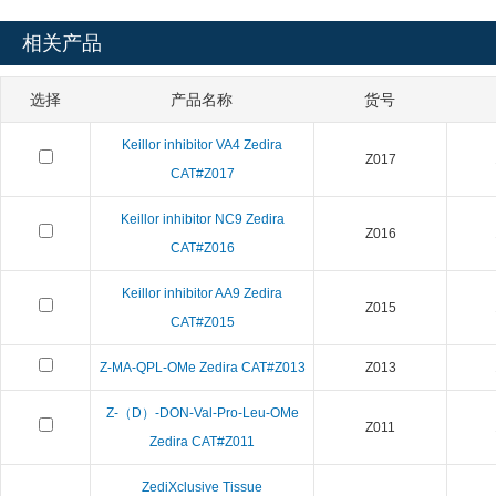
相关产品
选择
产品名称
货号
Keillor inhibitor VA4 Zedira
Z017
CAT#Z017
Keillor inhibitor NC9 Zedira
Z016
CAT#Z016
Keillor inhibitor AA9 Zedira
Z015
CAT#Z015
Z-MA-QPL-OMe Zedira CAT#Z013
Z013
Z-（D）-DON-Val-Pro-Leu-OMe
Z011
Zedira CAT#Z011
ZediXclusive Tissue