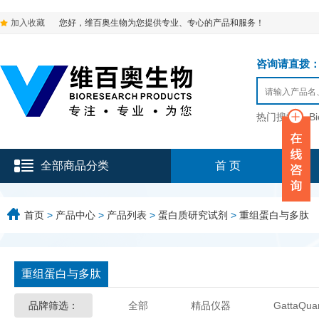
加入收藏
您好，维百奥生物为您提供专业、专心的产品和服务！
咨询请直拨：136-9
热门搜索：
B
全部商品分类
首 页
首页
>
产品中心
>
产品列表
>
蛋白质研究试剂
>
重组蛋白与多肽
重组蛋白与多肽
品牌筛选：
全部
精品仪器
GattaQua