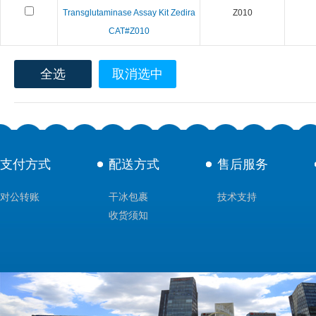
Transglutaminase Assay Kit Zedira
Z010
CAT#Z010
全选
取消选中
支付方式
配送方式
售后服务
对公转账
干冰包裹
技术支持
收货须知