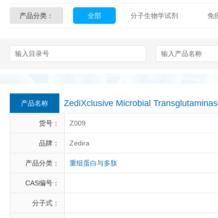
产品分类：
全部
分子生物学试剂
免
Glycon Biochem
Sterlitech
化学及生物化学试剂
材料学试剂
Echelon Biosciences
Verichem La
Affinity Biologicals
Kingfisher Biot
Epitope Diagnostics
Empire Geno
ZediXclusive Microbial Transglutamina
产品名称
Biotez Berlin
Diametra
C
货号：
Z009
Berry & Associates
Zedira
品牌：
Zedira
产品分类：
重组蛋白与多肽
LGC Maine Standards
Biolife Sol
CAS编号：
Abbexa
AbD Serotec
Ab
分子式：