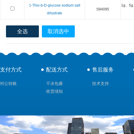
1-Thio-b-D-glucose sodium salt
1g、5g
S94095
dihydrate
全选
取消选中
支付方式
配送方式
售后服务
对公转账
干冰包裹
技术支持
收货须知