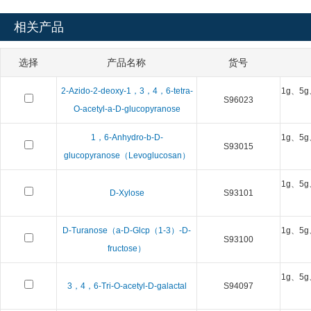
相关产品
选择
产品名称
货号
2-Azido-2-deoxy-1，3，4，6-tetra-
1g、5g
S96023
O-acetyl-a-D-glucopyranose
1，6-Anhydro-b-D-
1g、5g
S93015
glucopyranose（Levoglucosan）
1g、5g
D-Xylose
S93101
D-Turanose（a-D-Glcp（1-3）-D-
1g、5g
S93100
fructose）
1g、5g
3，4，6-Tri-O-acetyl-D-galactal
S94097