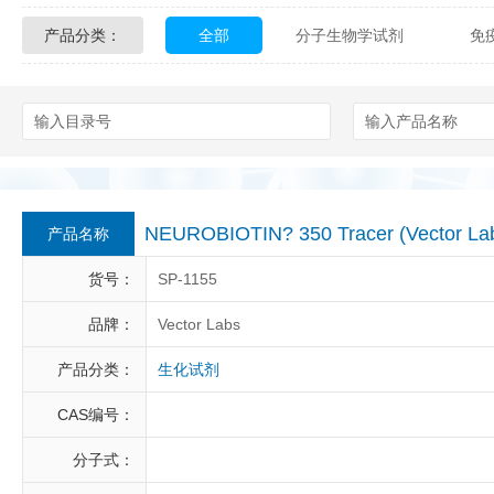
产品分类：
全部
分子生物学试剂
免
Glycon Biochem
Sterlitech
化学及生物化学试剂
材料学试剂
Echelon Biosciences
Verichem La
Affinity Biologicals
Kingfisher Biot
Epitope Diagnostics
Empire Geno
NEUROBIOTIN? 350 Tracer (Vector L
产品名称
Biotez Berlin
Diametra
C
货号：
SP-1155
Berry & Associates
Zedira
品牌：
Vector Labs
产品分类：
生化试剂
LGC Maine Standards
Biolife Sol
CAS编号：
Abbexa
AbD Serotec
Ab
分子式：