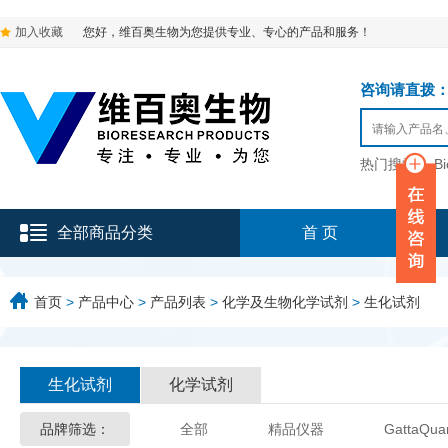
加入收藏
您好，维百奥生物为您提供专业、专心的产品和服务！
咨询请直拨：136-9
热门搜索：
B
全部商品分类
首 页
首页
>
产品中心
>
产品列表
>
化学及生物化学试剂
>
生化试剂
生化试剂
化学试剂
品牌筛选：
全部
精品仪器
GattaQua