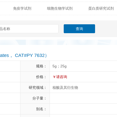
免疫学试剂
细胞生物学试剂
蛋白质研究试剂
itech
热销产品
辰辉创聚生物® (Nebulabio)
B
材料学试剂
仪器及设备
耗材及常用物品
其他
Verichem Laboratories
Vicbio Biotech
Click Chemistry
gfisher Biotech
Vector Labs
Trilink
VICBIO Bi
mpire Genomics
ImmunAware
IBT Systems
ociates， CAT#PY 7632）
a
ChemPep
Eagle Biosciences
Cellscript
规格：
5g；25g
dira
Hybrid Plastics
Milenia Biotec
SiChem
价格：
￥请咨询
研究领域：
核酸及其衍生物
Biolife Solutions
Pall
Lonza
Omicron Bioche
分子量：
Abnova
Active Motif
别名：