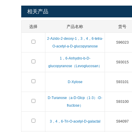
相关产品
选择
产品名称
货号
2-Azido-2-deoxy-1，3，4，6-tetra-
S96023
O-acetyl-a-D-glucopyranose
1，6-Anhydro-b-D-
S93015
glucopyranose（Levoglucosan）
D-Xylose
S93101
D-Turanose（a-D-Glcp（1-3）-D-
S93100
fructose）
3，4，6-Tri-O-acetyl-D-galactal
S94097