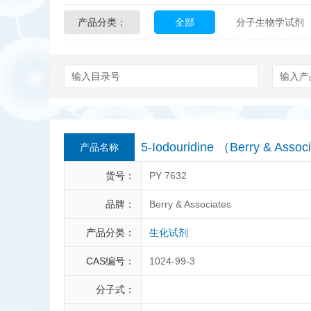
产品分类：
全部
分子生物学试剂
Glycon Biochem
Sterl
化学及生物化学试剂
Echelon Biosciences
Affinity Biologicals
Kin
Epitope Diagnostics
E
5-Iodouridine （Berry & Ass
产品名称
Biotez Berlin
Diametr
货号：
PY 7632
Berry & Associates
Ze
品牌：
Berry & Associates
产品分类：
生化试剂
LGC Maine Standards
CAS编号：
1024-99-3
Abbexa
AbD Serotec
分子式：