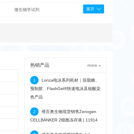
展开
微生物学试剂
PS Bioscience
产品
 Tools
Bioassay Systems
otechnology
DLD-Diagnostika
Medipan
Mediagnost
热销产品
more »
Cytodiagnostics
Katchem
1
Lonza电泳系列耗材｜琼脂糖、
Sunrise Science
预制胶、FlashGel®快速电泳及核酸染
色产品
micals
康为世纪
2
维百奥生物现货销售Zenogen
CELLBANKER 2细胞冻存液 | 11914