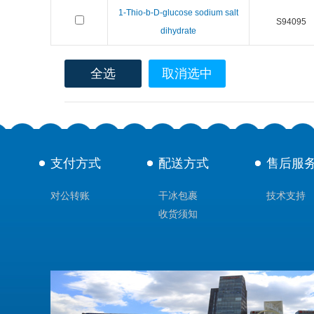
1-Thio-b-D-glucose sodium salt
S94095
dihydrate
全选
取消选中
支付方式
配送方式
售后服
对公转账
干冰包裹
技术支持
收货须知