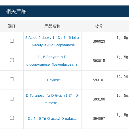
相关产品
选择
产品名称
货号
2-Azido-2-deoxy-1，3，4，6-tetra-
1g、5g
S96023
O-acetyl-a-D-glucopyranose
1，6-Anhydro-b-D-
1g、5g
S93015
glucopyranose（Levoglucosan）
1g、5g
D-Xylose
S93101
D-Turanose（a-D-Glcp（1-3）-D-
1g、5g
S93100
fructose）
1g、5g
3，4，6-Tri-O-acetyl-D-galactal
S94097