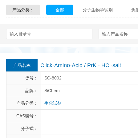
产品分类：
全部
分子生物学试剂
免
Glycon Biochem
Sterlitech
化学及生物化学试剂
材料学试剂
Echelon Biosciences
Verichem La
Affinity Biologicals
Kingfisher Biot
Epitope Diagnostics
Empire Geno
Click-Amino-Acid / PrK - HCl-salt
产品名称
Biotez Berlin
Diametra
C
货号：
SC-8002
Berry & Associates
Zedira
品牌：
SiChem
产品分类：
生化试剂
LGC Maine Standards
Biolife Sol
CAS编号：
Abbexa
AbD Serotec
Ab
分子式：