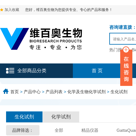
加入收藏
您好，维百奥生物为您提供专业、专心的产品和服务！
咨询请直拨：136-9
热门搜索：
B
全部商品分类
首 页
首页
>
产品中心
>
产品列表
>
化学及生物化学试剂
>
生化试剂
生化试剂
化学试剂
品牌筛选：
全部
精品仪器
GattaQua