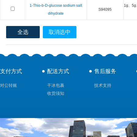
1-Thio-b-D-glucose sodium salt
1g、5g
S94095
dihydrate
全选
取消选中
支付方式
配送方式
售后服务
对公转账
干冰包裹
技术支持
收货须知