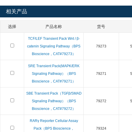
相关产品
选择
产品名称
货号
TCF/LEF Transient Pack Wnt / β-
catenin Signaling Pathway（BPS
79273
5
Bioscience，CAT#79273）
SRE Transient Pack(MAPK/ERK
Signaling Pathway）（BPS
79271
5
Bioscience，CAT#79271）
SBE Transient Pack（TGFβ/SMAD
Signaling Pathway）（BPS
79272
5
Bioscience，CAT#79272）
RARγ Reporter Cellular Assay
Pack（BPS Bioscience，
79324