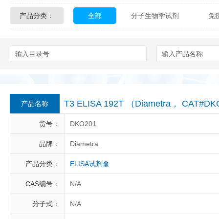
产品分类：
全部
分子生物学试剂
免
Glycon Biochem
Sterlitech
化学及生物化学试剂
材料学试剂
Echelon Biosciences
Verichem La
Affinity Biologicals
Kingfisher Biot
Epitope Diagnostics
Empire Geno
T3 ELISA 192T （Diametra， CAT#D
产品名称
Biotez Berlin
Diametra
C
货号：
DKO201
Berry & Associates
Zedira
品牌：
Diametra
产品分类：
ELISA试剂盒
LGC Maine Standards
Biolife Sol
CAS编号：
N/A
Abbexa
AbD Serotec
Ab
分子式：
N/A