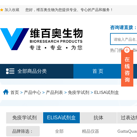
加入收藏
您好，维百奥生物为您提供专业、专心的产品和服务！
咨询请直拨：136-9
热门搜索：
B
全部商品分类
首 页
首页
>
产品中心
>
产品列表
>
免疫学试剂
>
ELISA试剂盒
免疫学试剂
ELISA试剂盒
抗体
过表达
品牌筛选：
全部
精品仪器
GattaQua