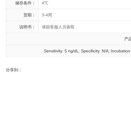
储存条件：
4℃
货期：
3-4周
说明书：
请跟客服人员索取
产
Sensitivity: 5 ng/dL; Specificity: N/A; Incubati
分享到：