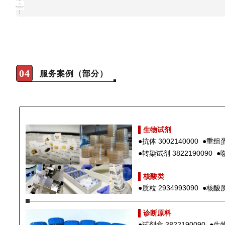
04
服务案例（部分）
▌生物试剂
●抗体 3002140000
●
重组蛋
●
转染试剂 3822190090
●
噬
▌
核酸类
●
质粒 2934993090
●
核酸质
▌
诊断原料
●
试剂盒 3822190090
●
生物