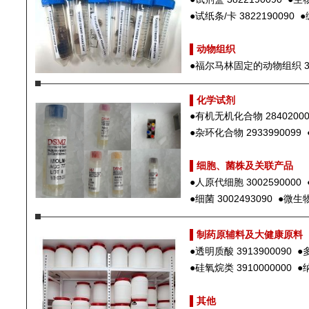
●
试纸条/卡 3822190090
●
▌
动物组织
●
福尔马林固定的动物组织 300
▌
化学试剂
●
有机无机化合物 2840200
●
杂环化合物 2933990099
▌
细胞、菌株及关联产品
●
人原代细胞 3002590000
●
细菌 3002493090
●
微生物
▌
制药原辅料及大健康原料
●
透明质酸 3913900090
●
●
硅氧烷类 3910000000
●
▌
其他