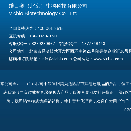
维百奥（北京）生物科技有限公司
Vicbio Biotechnology Co., Ltd.
全国免费热线：400-001-2615
直拨专线：136-9140-9741
客服QQ一：3279280667；客服QQ二：1877748443
公司地址：北京市经济技术开发区西环南路26号院嘉捷企业汇30号楼A
咨询和订购邮箱：info@vicbio.com 公司网址：www.vicbio.com
For International Inquiries & Orders
Tel: +86-13691409741
本公司声明：（1）我司不销售归类为危险品或其他违规品的产品，但由
Email: info@vicbio.com
表我司倾向宣传或有意愿销售该产品；欢迎各界朋友批评指正，我们将
Website: www.vicbio.com
牌，我司销售模式为经销销售，并非官方代理商，欢迎广大用户询价
Address: Room 603, Floor 6, Building 30A, No.26, Xihuannan Stre
©2