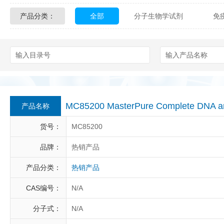
产品分类：
全部
分子生物学试剂
免
Glycon Biochem
Sterlitech
化学及生物化学试剂
材料学试剂
Echelon Biosciences
Verichem La
Affinity Biologicals
Kingfisher Biot
Epitope Diagnostics
Empire Geno
MC85200 MasterPure Complete DNA and
产品名称
Biotez Berlin
Diametra
C
货号：
MC85200
Berry & Associates
Zedira
品牌：
热销产品
产品分类：
热销产品
LGC Maine Standards
Biolife Sol
CAS编号：
N/A
Abbexa
AbD Serotec
Ab
分子式：
N/A