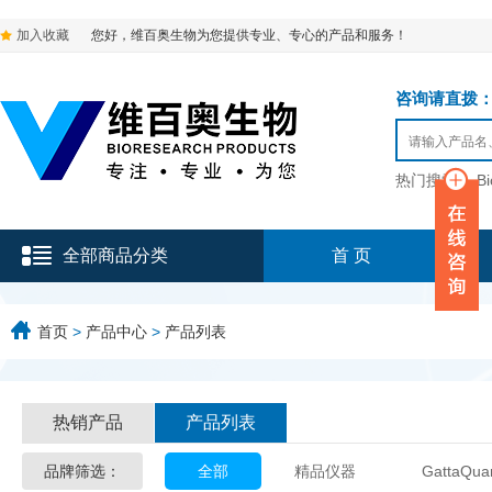
加入收藏
您好，维百奥生物为您提供专业、专心的产品和服务！
咨询请直拨：136-9
热门搜索：
B
全部商品分类
首 页
首页
>
产品中心
>
产品列表
热销产品
产品列表
品牌筛选：
全部
精品仪器
GattaQua