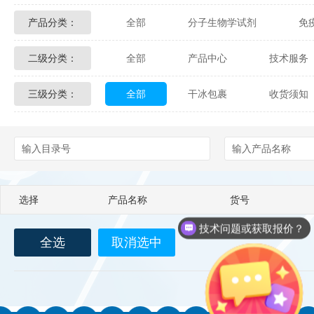
产品分类：
全部
分子生物学试剂
免
Glycon Biochem
Sterlitech
二级分类：
全部
产品中心
技术服务
化学及生物化学试剂
材料学试剂
Echelon Biosciences
Verichem La
三级分类：
全部
干冰包裹
收货须知
配送方式
售后服务
技术
Affinity Biologicals
Kingfisher Biot
Epitope Diagnostics
Empire Geno
Biotez Berlin
Diametra
C
选择
产品名称
货号
Berry & Associates
Zedira
技术问题或获取报价？
全选
取消选中
LGC Maine Standards
Biolife Sol
Abbexa
AbD Serotec
Ab