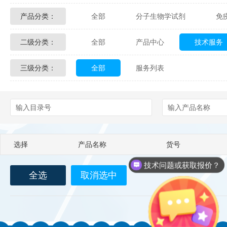
产品分类：
全部
分子生物学试剂
免
Glycon Biochem
Sterlitech
二级分类：
全部
产品中心
技术服务
化学及生物化学试剂
材料学试剂
Echelon Biosciences
Verichem La
三级分类：
全部
服务列表
配送方式
售后服务
技术
Affinity Biologicals
Kingfisher Biot
Epitope Diagnostics
Empire Geno
Biotez Berlin
Diametra
C
选择
产品名称
货号
Berry & Associates
Zedira
技术问题或获取报价？
全选
取消选中
LGC Maine Standards
Biolife Sol
Abbexa
AbD Serotec
Ab