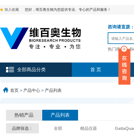
加入收藏
您好，维百奥生物为您提供专业、专心的产品和服务！
咨询请直拨：136-9
热门搜索：
B
全部商品分类
首 页
首页
>
产品中心
>
产品列表
热销产品
产品列表
品牌筛选：
全部
精品仪器
GattaQua