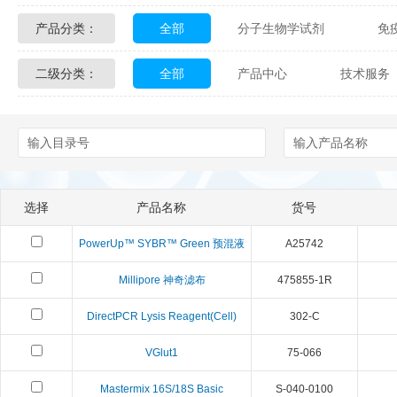
产品分类：
全部
分子生物学试剂
免
Glycon Biochem
Sterlitech
二级分类：
全部
产品中心
技术服务
化学及生物化学试剂
材料学试剂
Echelon Biosciences
Verichem La
配送方式
售后服务
技术
Affinity Biologicals
Kingfisher Biot
Epitope Diagnostics
Empire Geno
选择
产品名称
货号
Biotez Berlin
Diametra
C
PowerUp™ SYBR™ Green 预混液
A25742
Berry & Associates
Zedira
Millipore 神奇滤布
475855-1R
LGC Maine Standards
Biolife Sol
DirectPCR Lysis Reagent(Cell)
302-C
Abbexa
AbD Serotec
Ab
VGlut1
75-066
Mastermix 16S/18S Basic
S-040-0100