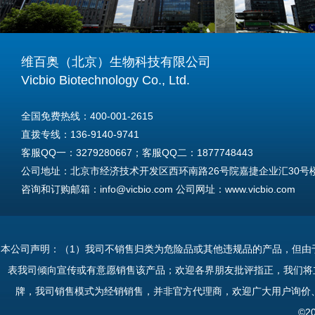
维百奥（北京）生物科技有限公司
Vicbio Biotechnology Co., Ltd.
全国免费热线：400-001-2615
直拨专线：136-9140-9741
客服QQ一：3279280667；客服QQ二：1877748443
公司地址：北京市经济技术开发区西环南路26号院嘉捷企业汇30号楼A
咨询和订购邮箱：info@vicbio.com 公司网址：www.vicbio.com
For International Inquiries & Orders
Tel: +86-13691409741
本公司声明：（1）我司不销售归类为危险品或其他违规品的产品，但由
Email: info@vicbio.com
表我司倾向宣传或有意愿销售该产品；欢迎各界朋友批评指正，我们将
Website: www.vicbio.com
牌，我司销售模式为经销销售，并非官方代理商，欢迎广大用户询价
Address: Room 603, Floor 6, Building 30A, No.26, Xihuannan Stre
©2