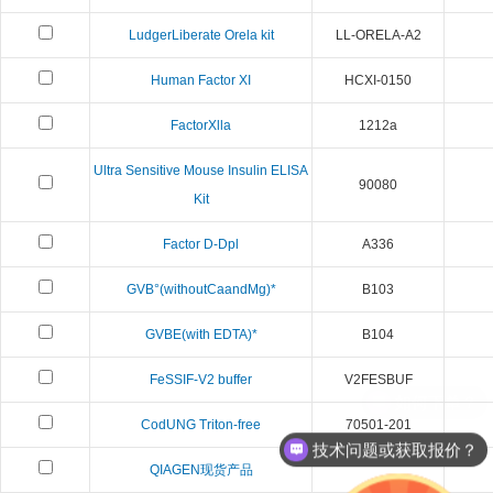
LudgerLiberate Orela kit
LL-ORELA-A2
Human Factor XI
HCXI-0150
FactorXlla
1212a
Ultra Sensitive Mouse Insulin ELISA
90080
Kit
Factor D-Dpl
A336
GVB°(withoutCaandMg)*
B103
GVBE(with EDTA)*
B104
FeSSIF-V2 buffer
V2FESBUF
CodUNG Triton-free
70501-201
技术问题或获取报价？
QIAGEN现货产品