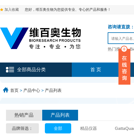
加入收藏
您好，维百奥生物为您提供专业、专心的产品和服务！
咨询请直拨：136-9
热门搜索：
B
全部商品分类
首 页
首页
>
产品中心
>
产品列表
热销产品
产品列表
品牌筛选：
全部
精品仪器
GattaQua