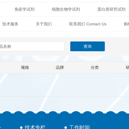
免疫学试剂
细胞生物学试剂
蛋白质研究试剂
itech
热销产品
辰辉创聚生物® (Nebulabio)
B
技术服务
关于我们
联系我们 Contact Us
购
材料学试剂
仪器及设备
耗材及常用物品
其他
Verichem Laboratories
Vicbio Biotech
Click Chemistry
技术专栏
gfisher Biotech
Vector Labs
Trilink
VICBIO Bi
mpire Genomics
ImmunAware
IBT Systems
规格
品牌
分类
a
ChemPep
Eagle Biosciences
Cellscript
dira
Hybrid Plastics
Milenia Biotec
SiChem
Biolife Solutions
Pall
Lonza
Omicron Bioche
Abnova
Active Motif
务
技术专栏
工作时间