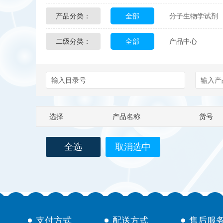
产品分类：
全部
分子生物学试剂
Glycon Biochem
Sterl
二级分类：
全部
产品中心
化学及生物化学试剂
Echelon Biosciences
配送方式
售后服务
Affinity Biologicals
Kin
Epitope Diagnostics
E
选择
产品名称
货号
Biotez Berlin
Diametr
全选
取消选中
Berry & Associates
Ze
LGC Maine Standards
Abbexa
AbD Serotec
支付方式
配送方式
售后服