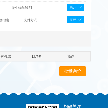
展开
微生物学试剂
PS Bioscience
展开
物指南
支付方式
产品
 Tools
Bioassay Systems
otechnology
DLD-Diagnostika
Medipan
Mediagnost
研究领域
目录价
操作
Cytodiagnostics
Katchem
Sunrise Science
micals
康为世纪
扫码关注