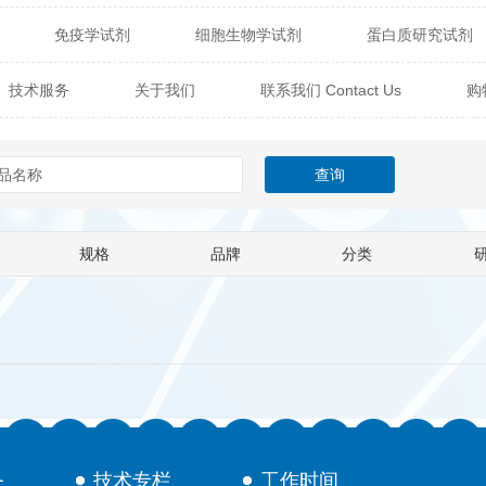
免疫学试剂
细胞生物学试剂
蛋白质研究试剂
itech
热销产品
辰辉创聚生物® (Nebulabio)
B
技术服务
关于我们
联系我们 Contact Us
购
材料学试剂
仪器及设备
耗材及常用物品
其他
Verichem Laboratories
Vicbio Biotech
Click Chemistry
技术专栏
gfisher Biotech
Vector Labs
Trilink
VICBIO Bi
mpire Genomics
ImmunAware
IBT Systems
规格
品牌
分类
a
ChemPep
Eagle Biosciences
Cellscript
dira
Hybrid Plastics
Milenia Biotec
SiChem
Biolife Solutions
Pall
Lonza
Omicron Bioche
Abnova
Active Motif
务
技术专栏
工作时间