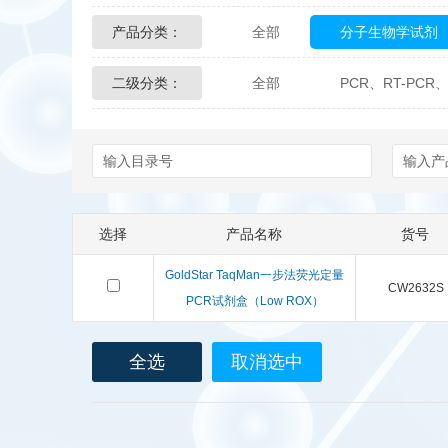
产品分类：
全部
分子生物学试剂
Glycon Biochem
Sterl
二级分类：
全部
PCR、RT-PCR、
化学及生物化学试剂
Echelon Biosciences
Affinity Biologicals
Kin
Epitope Diagnostics
E
选择
产品名称
货号
Biotez Berlin
Diametr
GoldStar TaqMan一步法荧光定量
CW2632S
Berry & Associates
Ze
PCR试剂盒（Low ROX）
LGC Maine Standards
全选
取消选中
Abbexa
AbD Serotec