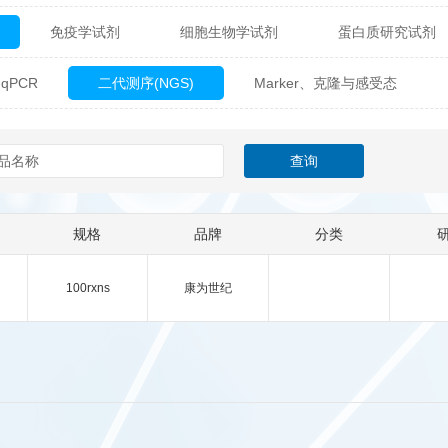
免疫学试剂
细胞生物学试剂
蛋白质研究试剂
itech
热销产品
辰辉创聚生物® (Nebulabio)
B
qPCR
二代测序(NGS)
Marker、克隆与感受态
材料学试剂
仪器及设备
耗材及常用物品
其他
Verichem Laboratories
Vicbio Biotech
Click Chemistry
gfisher Biotech
Vector Labs
Trilink
VICBIO Bi
mpire Genomics
ImmunAware
IBT Systems
规格
品牌
分类
a
ChemPep
Eagle Biosciences
Cellscript
100rxns
康为世纪
dira
Hybrid Plastics
Milenia Biotec
SiChem
Biolife Solutions
Pall
Lonza
Omicron Bioche
Abnova
Active Motif