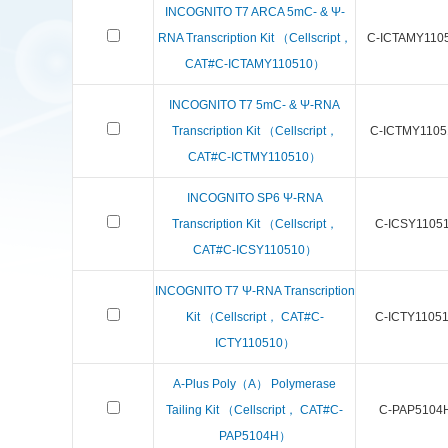
INCOGNITO T7 ARCA 5mC- & Ψ-
RNA Transcription Kit （Cellscript，
C-ICTAMY110
CAT#C-ICTAMY110510）
INCOGNITO T7 5mC- & Ψ-RNA
Transcription Kit （Cellscript，
C-ICTMY1105
CAT#C-ICTMY110510）
INCOGNITO SP6 Ψ-RNA
Transcription Kit （Cellscript，
C-ICSY1105
CAT#C-ICSY110510）
INCOGNITO T7 Ψ-RNA Transcription
Kit （Cellscript， CAT#C-
C-ICTY1105
ICTY110510）
A-Plus Poly（A） Polymerase
Tailing Kit （Cellscript， CAT#C-
C-PAP5104
PAP5104H）