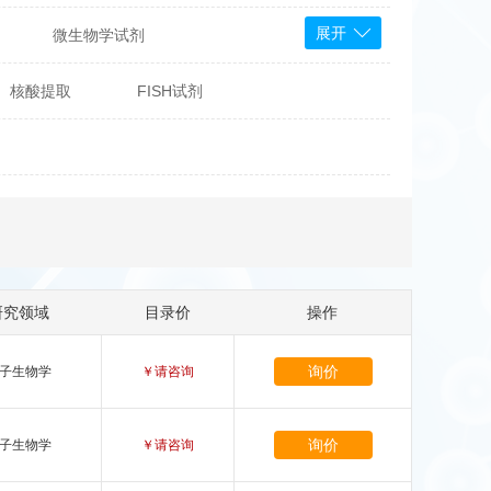
展开
微生物学试剂
PS Bioscience
核酸提取
FISH试剂
产品
 Tools
Bioassay Systems
otechnology
DLD-Diagnostika
Medipan
Mediagnost
Cytodiagnostics
Katchem
研究领域
目录价
操作
Sunrise Science
询价
子生物学
￥请咨询
micals
康为世纪
询价
子生物学
￥请咨询