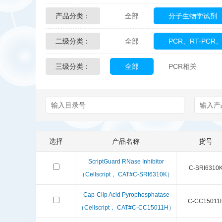
产品分类：
全部
分子生物学试剂
Glycon Biochem
Sterl
二级分类：
全部
PCR、RT-PCR、
化学及生物化学试剂
Echelon Biosciences
三级分类：
全部
PCR相关
Affinity Biologicals
Kin
Epitope Diagnostics
E
Biotez Berlin
Diametr
选择
产品名称
货号
Berry & Associates
Ze
ScriptGuard RNase Inhibitor
C-SRI6310
LGC Maine Standards
（Cellscript， CAT#C-SRI6310K）
Cap-Clip Acid Pyrophosphatase
Abbexa
AbD Serotec
C-CC15011
（Cellscript， CAT#C-CC15011H）