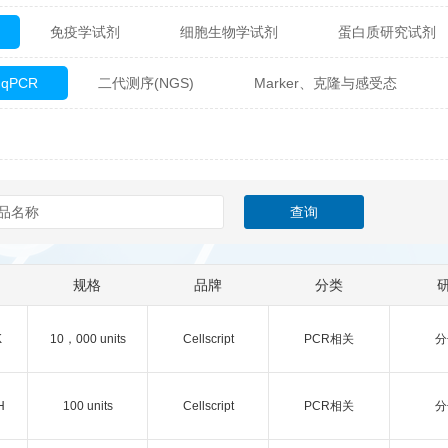
免疫学试剂
细胞生物学试剂
蛋白质研究试剂
itech
热销产品
辰辉创聚生物® (Nebulabio)
B
qPCR
二代测序(NGS)
Marker、克隆与感受态
材料学试剂
仪器及设备
耗材及常用物品
其他
Verichem Laboratories
Vicbio Biotech
Click Chemistry
gfisher Biotech
Vector Labs
Trilink
VICBIO Bi
mpire Genomics
ImmunAware
IBT Systems
a
ChemPep
Eagle Biosciences
Cellscript
规格
品牌
分类
dira
Hybrid Plastics
Milenia Biotec
SiChem
K
10，000 units
Cellscript
PCR相关
分
Biolife Solutions
Pall
Lonza
Omicron Bioche
Abnova
Active Motif
H
100 units
Cellscript
PCR相关
分