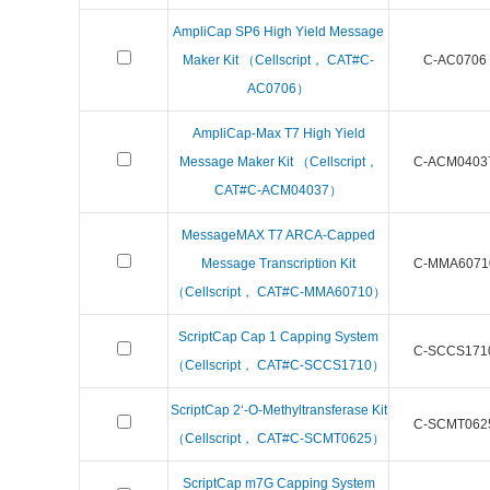
AmpliCap SP6 High Yield Message
Maker Kit （Cellscript， CAT#C-
C-AC0706
AC0706）
AmpliCap-Max T7 High Yield
Message Maker Kit （Cellscript，
C-ACM0403
CAT#C-ACM04037）
MessageMAX T7 ARCA-Capped
Message Transcription Kit
C-MMA6071
（Cellscript， CAT#C-MMA60710）
ScriptCap Cap 1 Capping System
C-SCCS171
（Cellscript， CAT#C-SCCS1710）
ScriptCap 2‘-O-Methyltransferase Kit
C-SCMT062
（Cellscript， CAT#C-SCMT0625）
ScriptCap m7G Capping System