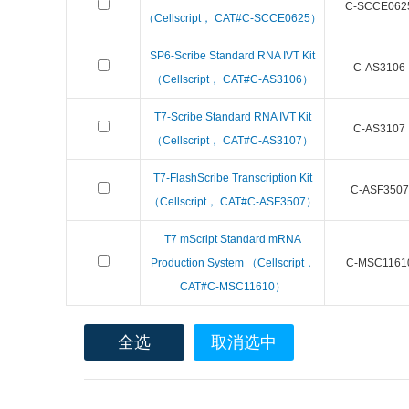
C-SCCE062
（Cellscript， CAT#C-SCCE0625）
SP6-Scribe Standard RNA IVT Kit
C-AS3106
（Cellscript， CAT#C-AS3106）
T7-Scribe Standard RNA IVT Kit
C-AS3107
（Cellscript， CAT#C-AS3107）
T7-FlashScribe Transcription Kit
C-ASF3507
（Cellscript， CAT#C-ASF3507）
T7 mScript Standard mRNA
Production System （Cellscript，
C-MSC1161
CAT#C-MSC11610）
全选
取消选中