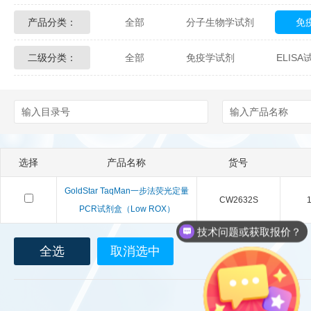
产品分类：
全部
分子生物学试剂
免
Glycon Biochem
Sterlitech
二级分类：
全部
免疫学试剂
ELIS
化学及生物化学试剂
材料学试剂
Echelon Biosciences
Verichem La
Affinity Biologicals
Kingfisher Biot
Epitope Diagnostics
Empire Geno
选择
产品名称
货号
Biotez Berlin
Diametra
C
GoldStar TaqMan一步法荧光定量
CW2632S
1
Berry & Associates
Zedira
PCR试剂盒（Low ROX）
技术问题或获取报价？
LGC Maine Standards
Biolife Sol
全选
取消选中
Abbexa
AbD Serotec
Ab