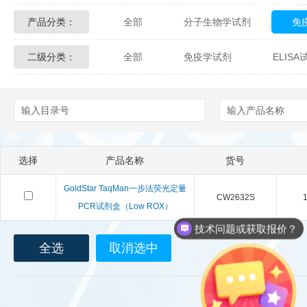
产品分类：
全部
分子生物学试剂
免
Glycon Biochem
Sterlitech
二级分类：
全部
免疫学试剂
ELIS
化学及生物化学试剂
材料学试剂
Echelon Biosciences
Verichem La
Affinity Biologicals
Kingfisher Biot
Epitope Diagnostics
Empire Geno
选择
产品名称
货号
Biotez Berlin
Diametra
C
GoldStar TaqMan一步法荧光定量
CW2632S
1
Berry & Associates
Zedira
PCR试剂盒（Low ROX）
技术问题或获取报价？
LGC Maine Standards
Biolife Sol
全选
取消选中
Abbexa
AbD Serotec
Ab