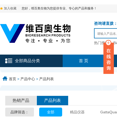
加入收藏
您好，维百奥生物为您提供专业、专心的产品和服务！
咨询请直拨：136-9
热门搜索：
B
全部商品分类
首 页
首页
>
产品中心
>
产品列表
热销产品
产品列表
品牌筛选：
全部
精品仪器
GattaQua