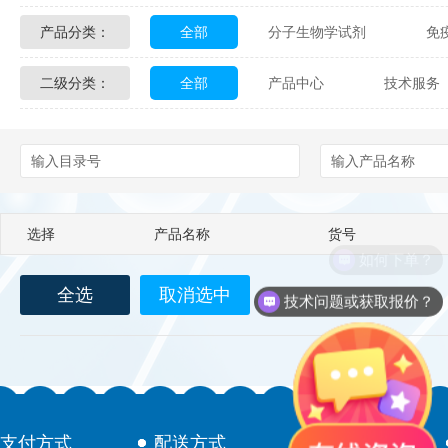
产品分类：
全部
分子生物学试剂
免
Glycon Biochem
Sterlitech
二级分类：
全部
产品中心
技术服务
化学及生物化学试剂
材料学试剂
Echelon Biosciences
Verichem La
配送方式
售后服务
技术
Affinity Biologicals
Kingfisher Biot
Epitope Diagnostics
Empire Geno
选择
产品名称
货号
Biotez Berlin
Diametra
C
如何下单？
全选
取消选中
Berry & Associates
Zedira
技术问题或获取报价？
LGC Maine Standards
Biolife Sol
Abbexa
AbD Serotec
Ab
支付方式
配送方式
售后服务