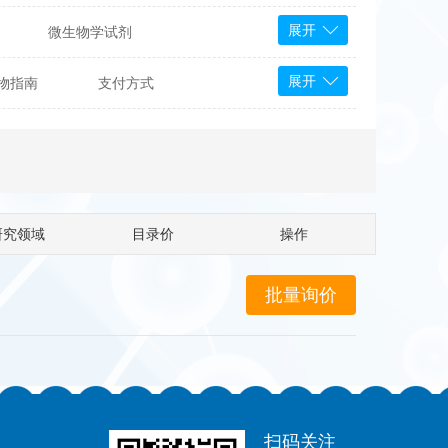
展开
微生物学试剂
PS Bioscience
展开
物指南
支付方式
产品
 Tools
Bioassay Systems
otechnology
DLD-Diagnostika
Medipan
Mediagnost
研究领域
目录价
操作
Cytodiagnostics
Katchem
Sunrise Science
micals
康为世纪
扫码关注