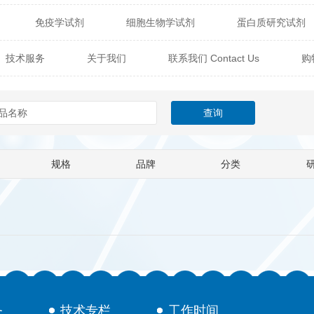
免疫学试剂
细胞生物学试剂
蛋白质研究试剂
itech
热销产品
辰辉创聚生物® (Nebulabio)
B
技术服务
关于我们
联系我们 Contact Us
购
材料学试剂
仪器及设备
耗材及常用物品
其他
Verichem Laboratories
Vicbio Biotech
Click Chemistry
技术专栏
gfisher Biotech
Vector Labs
Trilink
VICBIO Bi
mpire Genomics
ImmunAware
IBT Systems
规格
品牌
分类
a
ChemPep
Eagle Biosciences
Cellscript
dira
Hybrid Plastics
Milenia Biotec
SiChem
Biolife Solutions
Pall
Lonza
Omicron Bioche
Abnova
Active Motif
务
技术专栏
工作时间