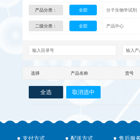
产品分类：
全部
分子生物学试剂
Glycon Biochem
Sterl
二级分类：
全部
产品中心
化学及生物化学试剂
Echelon Biosciences
配送方式
售后服务
Affinity Biologicals
Kin
Epitope Diagnostics
E
选择
产品名称
货号
Biotez Berlin
Diametr
全选
取消选中
Berry & Associates
Ze
LGC Maine Standards
Abbexa
AbD Serotec
支付方式
配送方式
售后服