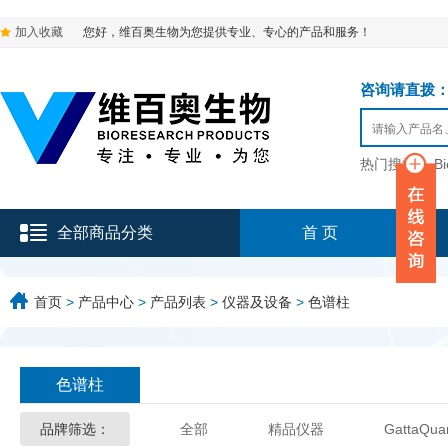
加入收藏
您好，维百奥生物为您提供专业、专心的产品和服务！
咨询请直拨：136-9
热门搜索：
B
全部商品分类
首 页
首页
>
产品中心
>
产品列表
>
仪器及设备
>
色谱柱
色谱柱
品牌筛选：
全部
精品仪器
GattaQua