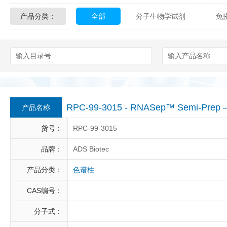
产品分类：
全部
分子生物学试剂
免
Glycon Biochem
Sterlitech
化学及生物化学试剂
材料学试剂
Echelon Biosciences
Verichem La
Affinity Biologicals
Kingfisher Biot
Epitope Diagnostics
Empire Geno
RPC-99-3015 - RNASep™ Semi-Prep – U
产品名称
Biotez Berlin
Diametra
C
货号：
RPC-99-3015
Berry & Associates
Zedira
品牌：
ADS Biotec
产品分类：
色谱柱
LGC Maine Standards
Biolife Sol
CAS编号：
Abbexa
AbD Serotec
Ab
分子式：