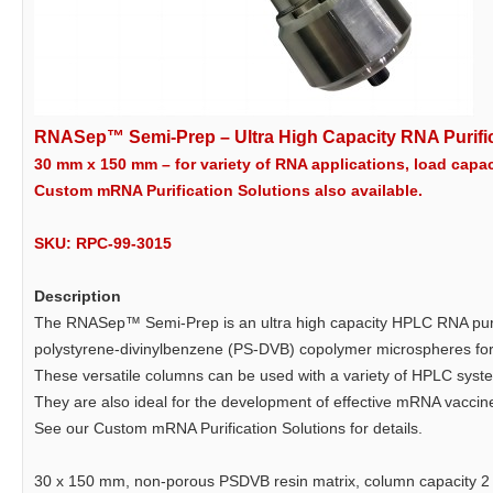
RNASep™ Semi-Prep – Ultra High Capacity RNA Purifi
30 mm x 150 mm – for variety of RNA applications, load capac
Custom mRNA Purification Solutions also available.
SKU: RPC-99-3015
Description
The RNASep™ Semi-Prep is an ultra high capacity HPLC RNA puri
polystyrene-divinylbenzene (PS-DVB) copolymer microspheres for
These versatile columns can be used with a variety of HPLC syste
They are also ideal for the development of effective mRNA vaccin
See our Custom mRNA Purification Solutions for details.
30 x 150 mm, non-porous PSDVB resin matrix, column capacity 2