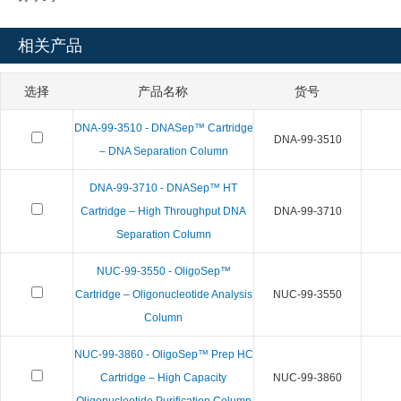
相关产品
选择
产品名称
货号
DNA-99-3510 - DNASep™ Cartridge
DNA-99-3510
– DNA Separation Column
DNA-99-3710 - DNASep™ HT
Cartridge – High Throughput DNA
DNA-99-3710
Separation Column
NUC-99-3550 - OligoSep™
Cartridge – Oligonucleotide Analysis
NUC-99-3550
Column
NUC-99-3860 - OligoSep™ Prep HC
Cartridge – High Capacity
NUC-99-3860