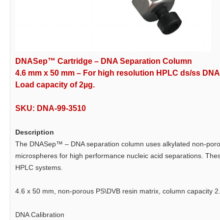
DNASep™ Cartridge – DNA Separation Column
4.6 mm x 50 mm – For high resolution HPLC ds/ss DNA a
Load capacity of 2µg.
SKU: DNA-99-3510
Description
The DNASep™ – DNA separation column uses alkylated non-poro
microspheres for high performance nucleic acid separations. Thes
HPLC systems.
4.6 x 50 mm, non-porous PS\DVB resin matrix, column capacity 2
DNA Calibration