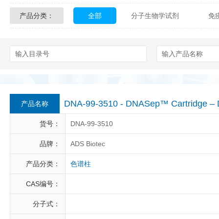
产品分类：
全部
分子生物学试剂
免
Glycon Biochem
Sterlitech
化学及生物化学试剂
材料学试剂
Echelon Biosciences
Verichem La
Affinity Biologicals
Kingfisher Biot
Epitope Diagnostics
Empire Geno
DNA-99-3510 - DNASep™ Cartridge – 
产品名称
Biotez Berlin
Diametra
C
货号：
DNA-99-3510
Berry & Associates
Zedira
品牌：
ADS Biotec
产品分类：
色谱柱
LGC Maine Standards
Biolife Sol
CAS编号：
Abbexa
AbD Serotec
Ab
分子式：