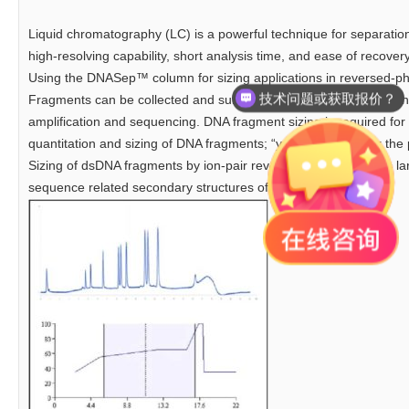
Liquid chromatography (LC) is a powerful technique for separation 
high-resolving capability, short analysis time, and ease of recov
Using the DNASep™ column for sizing applications in reversed
技术问题或获取报价？
Fragments can be collected and subjected to further molecular anal
amplification and sequencing. DNA fragment sizing is required for
quantitation and sizing of DNA fragments; “yes/no” assays for th
Sizing of dsDNA fragments by ion-pair reversed-phase HPLC is l
sequence related secondary structures of the molecule.