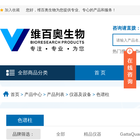
加入收藏
您好，维百奥生物为您提供专业、专心的产品和服务！
咨询请直拨：136-9
热门搜索：
B
全部商品分类
首 页
首页
>
产品中心
>
产品列表
>
仪器及设备
>
色谱柱
色谱柱
品牌筛选：
全部
精品仪器
GattaQua