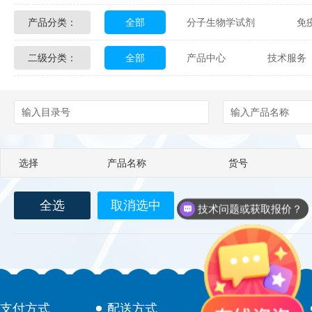
产品分类：
全部
分子生物学试剂
免
Glycon Biochem
Sterlitech
二级分类：
全部
产品中心
技术服务
化学及生物化学试剂
材料学试剂
Echelon Biosciences
Verichem La
配送方式
售后服务
技术
Affinity Biologicals
Kingfisher Biot
Epitope Diagnostics
Empire Geno
选择
产品名称
货号
Biotez Berlin
Diametra
C
全选
取消选中
Berry & Associates
Zedira
技术问题或获取报价？
LGC Maine Standards
Biolife Sol
Abbexa
AbD Serotec
Ab
支付方式
配送方式
售后服务