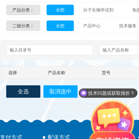
产品分类：
全部
分子生物学试剂
免
Glycon Biochem
Sterlitech
二级分类：
全部
产品中心
技术服务
化学及生物化学试剂
材料学试剂
Echelon Biosciences
Verichem La
配送方式
售后服务
技术
Affinity Biologicals
Kingfisher Biot
Epitope Diagnostics
Empire Geno
选择
产品名称
货号
Biotez Berlin
Diametra
C
全选
取消选中
Berry & Associates
Zedira
技术问题或获取报价？
LGC Maine Standards
Biolife Sol
Abbexa
AbD Serotec
Ab
支付方式
配送方式
售后服务