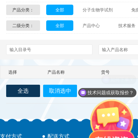
产品分类：
全部
分子生物学试剂
免
Glycon Biochem
Sterlitech
二级分类：
全部
产品中心
技术服务
化学及生物化学试剂
材料学试剂
Echelon Biosciences
Verichem La
配送方式
售后服务
技术
Affinity Biologicals
Kingfisher Biot
Epitope Diagnostics
Empire Geno
选择
产品名称
货号
Biotez Berlin
Diametra
C
如何下单？
全选
取消选中
Berry & Associates
Zedira
技术问题或获取报价？
LGC Maine Standards
Biolife Sol
Abbexa
AbD Serotec
Ab
支付方式
配送方式
售后服务